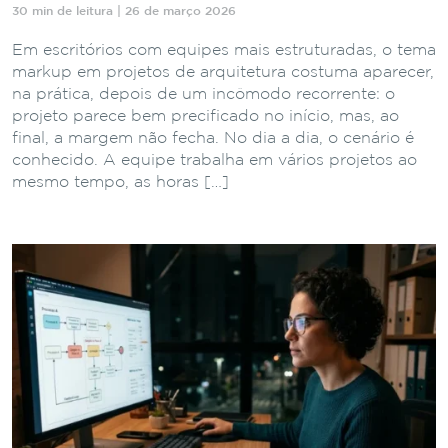
30 min de leitura | 26 de março 2026
Em escritórios com equipes mais estruturadas, o tema
markup em projetos de arquitetura costuma aparecer,
na prática, depois de um incômodo recorrente: o
projeto parece bem precificado no início, mas, ao
final, a margem não fecha. No dia a dia, o cenário é
conhecido. A equipe trabalha em vários projetos ao
mesmo tempo, as horas […]