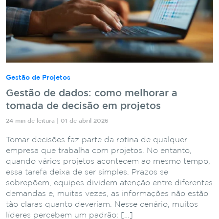
Gestão de Projetos
Gestão de dados: como melhorar a
tomada de decisão em projetos
24 min de leitura | 01 de abril 2026
Tomar decisões faz parte da rotina de qualquer
empresa que trabalha com projetos. No entanto,
quando vários projetos acontecem ao mesmo tempo,
essa tarefa deixa de ser simples. Prazos se
sobrepõem, equipes dividem atenção entre diferentes
demandas e, muitas vezes, as informações não estão
tão claras quanto deveriam. Nesse cenário, muitos
líderes percebem um padrão: […]