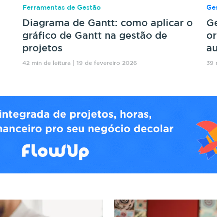
Ferramentas de Gestão
Ges
Diagrama de Gantt: como aplicar o
Ge
gráfico de Gantt na gestão de
or
projetos
au
42 min de leitura | 19 de fevereiro 2026
39 