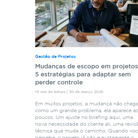
Gestão de Projetos
Mudanças de escopo em projetos
5 estratégias para adaptar sem
perder controle
19 min de leitura | 30 de março 2026
Em muitos projetos, a mudança não cheg
como um grande problema, ela aparece a
poucos. Um ajuste no briefing aqui, uma
nova necessidade do cliente ali, uma revis
técnica que muda o caminho. Quando vo
percebe, o projeto já não é exatamente o