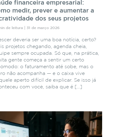
úde financeira empresarial:
mo medir, prever e aumentar a
cratividade dos seus projetos
min de leitura | 31 de março 2026
escer deveria ser uma boa notícia, certo?
is projetos chegando, agenda cheia,
uipe sempre ocupada. Só que, na prática,
ita gente começa a sentir um certo
cômodo: o faturamento até sobe, mas o
cro não acompanha — e o caixa vive
uele aperto difícil de explicar. Se isso já
onteceu com você, saiba que é […]