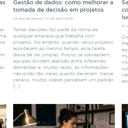
as
Gestão de dados: como melhorar a
Sa
tomada de decisão em projetos
co
lu
24 min de leitura | 01 de abril 2026
31 
ar
Tomar decisões faz parte da rotina de
ema
qualquer empresa que trabalha com
Cr
pe.
projetos. No entanto, quando vários projetos
Ma
acontecem ao mesmo tempo, essa tarefa
eq
 em
deixa de ser simples. Prazos se sobrepõem,
mu
equipes dividem atenção entre diferentes
in
as
demandas e, muitas vezes, as informações
lu
não estão tão claras quanto deveriam. Nesse
naq
cenário, muitos líderes percebem um padrão:
ac
[…]