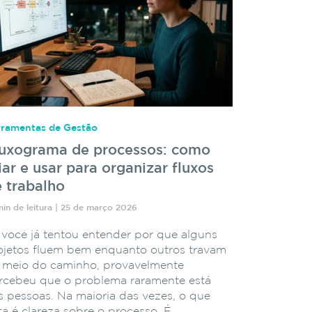
rramentas de Gestão
luxograma de processos: como
iar e usar para organizar fluxos
 trabalho
min de leitura | 25 de março 2026
 você já tentou entender por que alguns
ojetos fluem bem enquanto outros travam
 meio do caminho, provavelmente
rcebeu que o problema raramente está
s pessoas. Na maioria das vezes, o que
lta é clareza sobre o processo. É