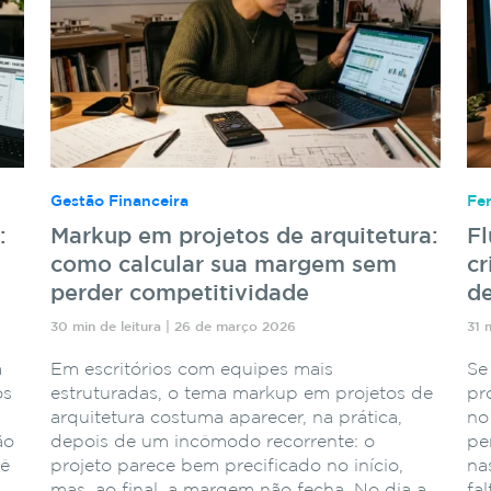
Gestão Financeira
Fe
:
Markup em projetos de arquitetura:
F
como calcular sua margem sem
cr
perder competitividade
de
30 min de leitura | 26 de março 2026
31 
a
Em escritórios com equipes mais
Se
os
estruturadas, o tema markup em projetos de
pr
arquitetura costuma aparecer, na prática,
no
ão
depois de um incômodo recorrente: o
pe
cê
projeto parece bem precificado no início,
na
mas, ao final, a margem não fecha. No dia a
fa