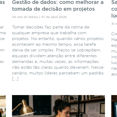
as
Gestão de dados: como melhorar a
Sa
tomada de decisão em projetos
co
lu
24 min de leitura | 01 de abril 2026
31 
ar
Tomar decisões faz parte da rotina de
ema
qualquer empresa que trabalha com
Cr
pe.
projetos. No entanto, quando vários projetos
Ma
acontecem ao mesmo tempo, essa tarefa
eq
 em
deixa de ser simples. Prazos se sobrepõem,
mu
equipes dividem atenção entre diferentes
in
as
demandas e, muitas vezes, as informações
lu
não estão tão claras quanto deveriam. Nesse
naq
cenário, muitos líderes percebem um padrão:
ac
[…]