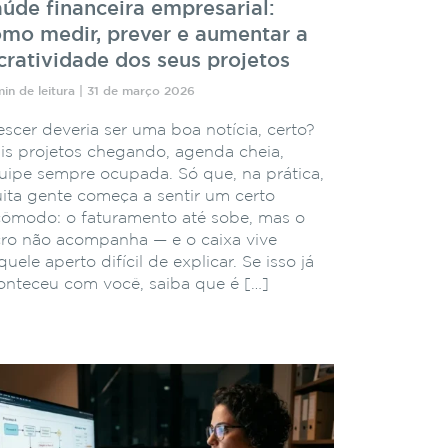
úde financeira empresarial:
mo medir, prever e aumentar a
cratividade dos seus projetos
min de leitura | 31 de março 2026
escer deveria ser uma boa notícia, certo?
is projetos chegando, agenda cheia,
uipe sempre ocupada. Só que, na prática,
ita gente começa a sentir um certo
cômodo: o faturamento até sobe, mas o
cro não acompanha — e o caixa vive
uele aperto difícil de explicar. Se isso já
onteceu com você, saiba que é […]