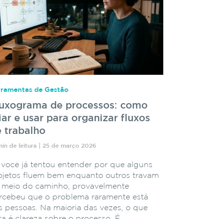
rramentas de Gestão
luxograma de processos: como
iar e usar para organizar fluxos
 trabalho
min de leitura | 25 de março 2026
 você já tentou entender por que alguns
ojetos fluem bem enquanto outros travam
 meio do caminho, provavelmente
rcebeu que o problema raramente está
s pessoas. Na maioria das vezes, o que
lta é clareza sobre o processo. É