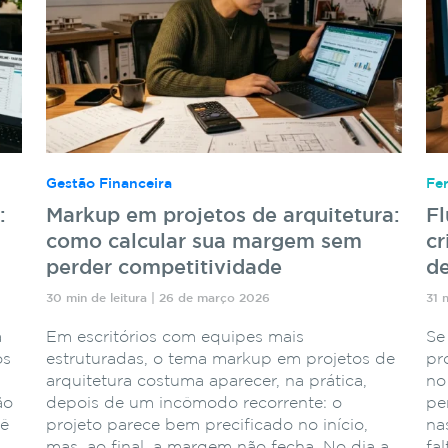
Gestão Financeira
Fe
:
Markup em projetos de arquitetura:
F
como calcular sua margem sem
cr
perder competitividade
de
30 min de leitura | 26 de março 2026
31 
a
Em escritórios com equipes mais
Se
os
estruturadas, o tema markup em projetos de
pr
arquitetura costuma aparecer, na prática,
no
ão
depois de um incômodo recorrente: o
pe
cê
projeto parece bem precificado no início,
na
mas, ao final, a margem não fecha. No dia a
fa