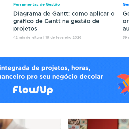
Ferramentas de Gestão
Ges
Diagrama de Gantt: como aplicar o
Ge
gráfico de Gantt na gestão de
or
projetos
au
42 min de leitura | 19 de fevereiro 2026
39 