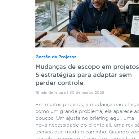
Gestão de Projetos
Mudanças de escopo em projetos
5 estratégias para adaptar sem
perder controle
19 min de leitura | 30 de março 2026
Em muitos projetos, a mudança não cheg
como um grande problema, ela aparece a
poucos. Um ajuste no briefing aqui, uma
nova necessidade do cliente ali, uma revis
técnica que muda o caminho. Quando vo
percebe, o projeto já não é exatamente o