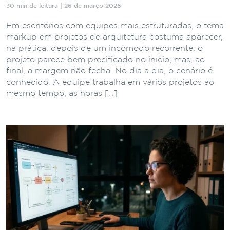
30 min de leitura | 26 de março 2026
Em escritórios com equipes mais estruturadas, o tema
markup em projetos de arquitetura costuma aparecer,
na prática, depois de um incômodo recorrente: o
projeto parece bem precificado no início, mas, ao
final, a margem não fecha. No dia a dia, o cenário é
conhecido. A equipe trabalha em vários projetos ao
mesmo tempo, as horas […]