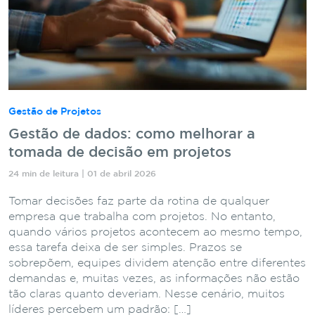
Gestão de Projetos
Gestão de dados: como melhorar a
tomada de decisão em projetos
24 min de leitura | 01 de abril 2026
Tomar decisões faz parte da rotina de qualquer
empresa que trabalha com projetos. No entanto,
quando vários projetos acontecem ao mesmo tempo,
essa tarefa deixa de ser simples. Prazos se
sobrepõem, equipes dividem atenção entre diferentes
demandas e, muitas vezes, as informações não estão
tão claras quanto deveriam. Nesse cenário, muitos
líderes percebem um padrão: […]