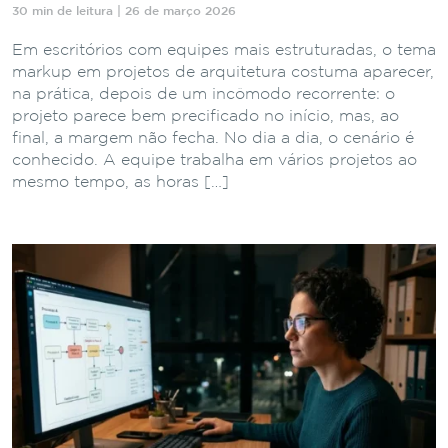
30 min de leitura | 26 de março 2026
Em escritórios com equipes mais estruturadas, o tema
markup em projetos de arquitetura costuma aparecer,
na prática, depois de um incômodo recorrente: o
projeto parece bem precificado no início, mas, ao
final, a margem não fecha. No dia a dia, o cenário é
conhecido. A equipe trabalha em vários projetos ao
mesmo tempo, as horas […]