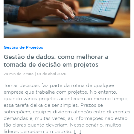
Gestão de Projetos
Gestão de dados: como melhorar a
tomada de decisão em projetos
24 min de leitura | 01 de abril 2026
Tomar decisões faz parte da rotina de qualquer
empresa que trabalha com projetos. No entanto,
quando vários projetos acontecem ao mesmo tempo,
essa tarefa deixa de ser simples. Prazos se
sobrepõem, equipes dividem atenção entre diferentes
demandas e, muitas vezes, as informações não estão
tão claras quanto deveriam. Nesse cenário, muitos
líderes percebem um padrão: […]