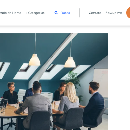
role de Horas
+ Categorias
Busca
Contato
flowup.me