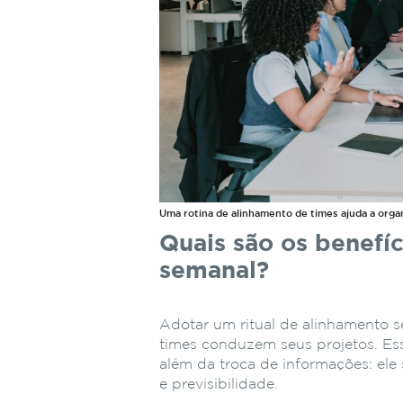
Uma rotina de alinhamento de times ajuda a orga
Quais são os benefíc
semanal?
Adotar um ritual de alinhamento 
times conduzem seus projetos. Es
além da troca de informações: el
e previsibilidade.