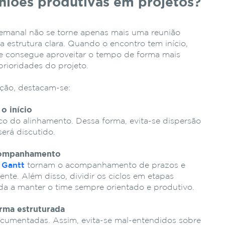
niões produtivas em projetos?
semanal não se torne apenas mais uma reunião
a estrutura clara. Quando o encontro tem início,
pe consegue aproveitar o tempo de forma mais
prioridades do projeto.
nção, destacam-se:
o início
o do alinhamento. Dessa forma, evita-se dispersão
erá discutido.
 acompanhamento
 Gantt
tornam o acompanhamento de prazos e
nte. Além disso, dividir os ciclos em etapas
uda a manter o time sempre orientado e produtivo.
rma estruturada
ocumentadas. Assim, evita-se mal-entendidos sobre