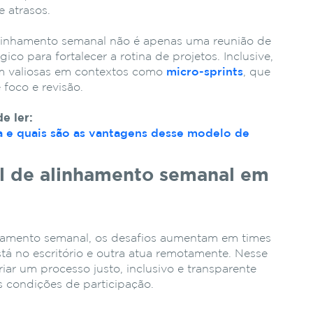
e atrasos.
linhamento semanal não é apenas uma reunião de
ico para fortalecer a rotina de projetos. Inclusive,
am valiosas em contextos como
micro-sprints
, que
foco e revisão.
e ler:
a e quais são as vantagens desse modelo de
al de alinhamento semanal em
nhamento semanal, os desafios aumentam em times
stá no escritório e outra atua remotamente. Nesse
riar um processo justo, inclusivo e transparente
 condições de participação.