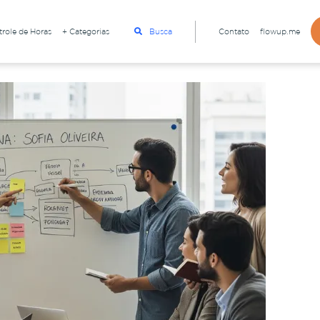
role de Horas
+ Categorias
Busca
Contato
flowup.me