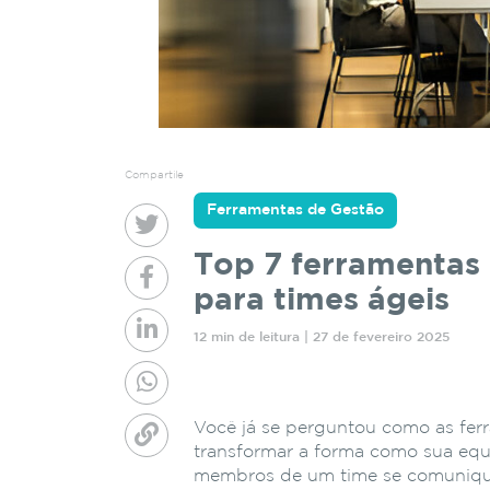
Compartile
Ferramentas de Gestão
Top 7 ferramentas
para times ágeis
12 min de leitura | 27 de fevereiro 2025
Você já se perguntou como as fe
transformar a forma como sua equ
membros de um time se comuniqu