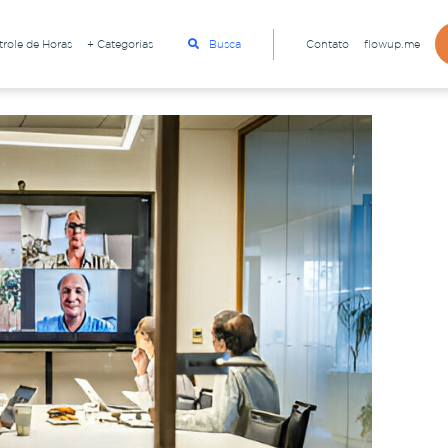
role de Horas
+ Categorias
Busca
Contato
flowup.me