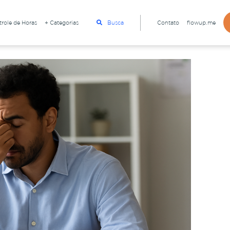
role de Horas
+ Categorias
Busca
Contato
flowup.me