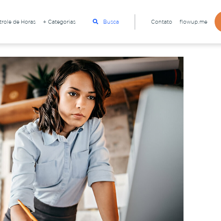
role de Horas
+ Categorias
Busca
Contato
flowup.me