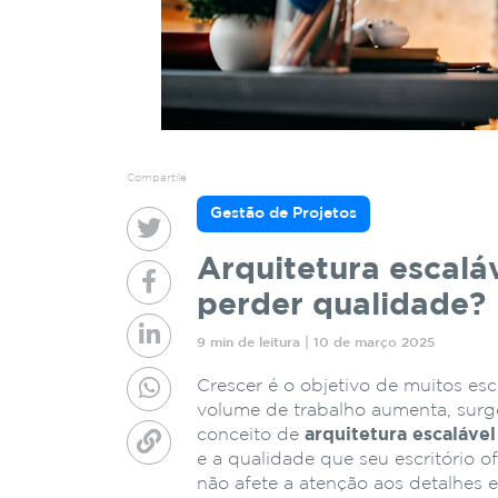
Compartile
Gestão de Projetos
Arquitetura escalá
perder qualidade?
9 min de leitura | 10 de março 2025
Crescer é o objetivo de muitos esc
volume de trabalho aumenta, surg
conceito de
arquitetura escalável
e a qualidade que seu escritório
não afete a atenção aos detalhes 